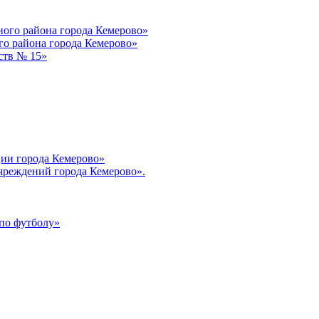
ого района города Кемерово»
о района города Кемерово»
ств № 15»
ции города Кемерово»
чреждений города Кемерово».
по футболу»