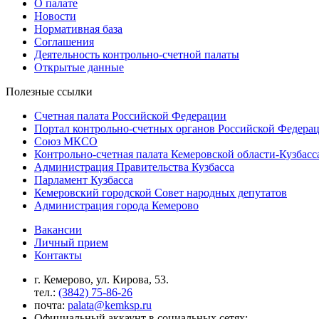
О палате
Новости
Нормативная база
Соглашения
Деятельность контрольно-счетной палаты
Открытые данные
Полезные ссылки
Счетная палата Российской Федерации
Портал контрольно-счетных органов Российской Федера
Союз МКСО
Контрольно-счетная палата Кемеровской области-Кузбасс
Администрация Правительства Кузбасса
Парламент Кузбасса
Кемеровский городской Совет народных депутатов
Администрация города Кемерово
Вакансии
Личный прием
Контакты
г. Кемерово, ул. Кирова, 53.
тел.:
(3842) 75-86-26
почта:
palata@kemksp.ru
Официальный аккаунт в социальных сетях: