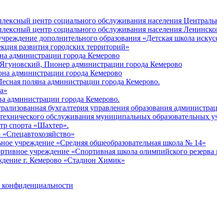
лексный центр социального обслуживания населения Центральн
лексный центр социального обслуживания населения Ленинског
учреждение дополнительного образования «Детская школа искус
кция развития городских территорий»
она администрации города Кемерово
 Ягуновский, Пионер администрации города Кемерово
она администрации города Кемерово
Лесная поляна администрации города Кемерово.
а»
ва администрации города Кемерово.
рализованная бухгалтерия управления образования администра
 технического обслуживания муниципальных образовательных у
тр спорта «Шахтер».
о «Спецавтохозяйство»
ьное учреждение «Средняя общеобразовательная школа № 14»
ортивное учреждение «Спортивная школа олимпийского резерва 
ждение г. Кемерово «Стадион Химик»
 конфиденциальности