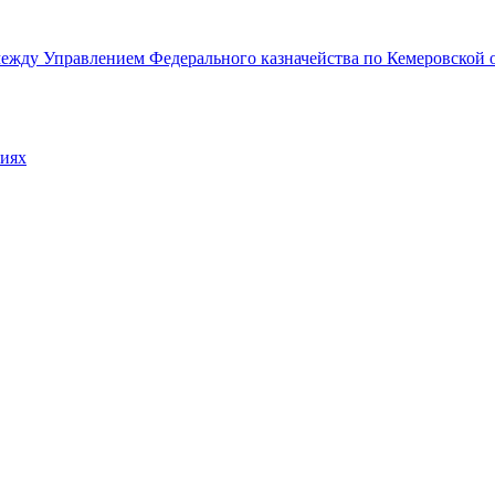
жду Управлением Федерального казначейства по Кемеровской об
ниях