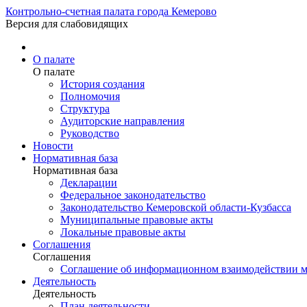
Контрольно-счетная палата города Кемерово
Версия для слабовидящих
О палате
О палате
История создания
Полномочия
Структура
Аудиторские направления
Руководство
Новости
Нормативная база
Нормативная база
Декларации
Федеральное законодательство
Законодательство Кемеровской области-Кузбасса
Муниципальные правовые акты
Локальные правовые акты
Соглашения
Соглашения
Соглашение об информационном взаимодействии ме
Деятельность
Деятельность
План деятельности